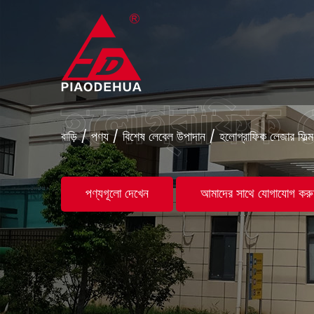
বাড়ি
/
পণ্য
/
বিশেষ লেবেল উপাদান
/
হলোগ্রাফিক লেজার ফিল্ম
পণ্যগূলো দেখেন
আমাদের সাথে যোগাযোগ করু