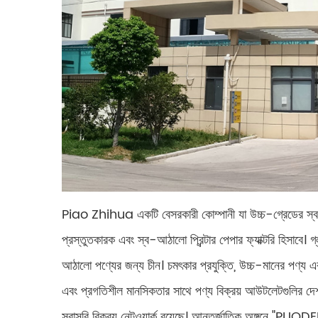
Piao Zhihua একটি বেসরকারী কোম্পানী যা উচ্চ-গ্রেডের স্ব-আ
প্রস্তুতকারক এবং স্ব-আঠালো প্রিন্টার পেপার ফ্যাক্টরি হিসাবে। 
আঠালো পণ্যের জন্য চীন। চমৎকার প্রযুক্তি, উচ্চ-মানের পণ্য এ
এবং প্রগতিশীল মানসিকতার সাথে পণ্য বিক্রয় আউটলেটগুলির দেশব্যা
সরাসরি বিক্রয় নেটওয়ার্ক রয়েছে। আন্তর্জাতিক অঙ্গনে "PUODEHUA" ব