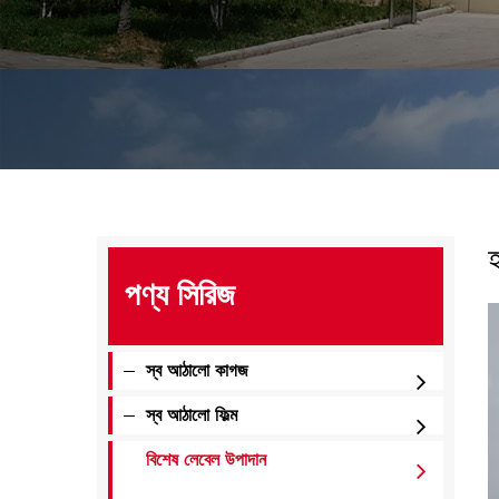
হ
পণ্য সিরিজ
স্ব আঠালো কাগজ
স্ব আঠালো ফিল্ম
বিশেষ লেবেল উপাদান