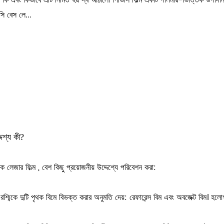
ম কি এবং কিভাবে এটি নির্মিত হয় স্ব আঠালো পিভিসি ফিল্ম একটি পলিমার-ভিত্তিক উপাদা
ি বেস লে...
দেশ্য কী?
ক লেজার ফিল্ম
, বেশ কিছু প্রয়োজনীয় উদ্দেশ্যে পরিবেশন করা:
্মিকে দুটি পৃথক বিমে বিভক্ত করার অনুমতি দেয়: রেফারেন্স বিম এবং অবজেক্ট বিম। হলোগ্র