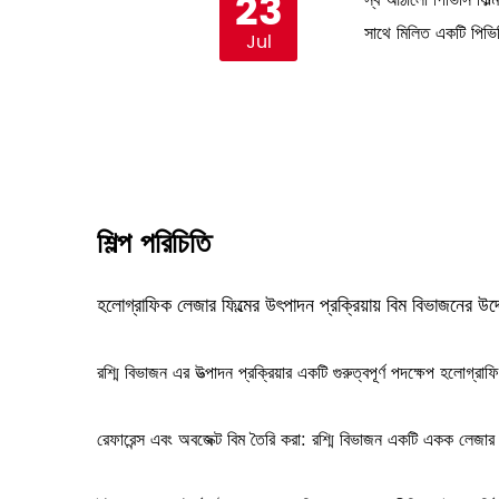
23
 প্রতিফলিত না করে যা গুণমানের
স্ব আঠালো পিভিসি ফিল্
সাথে মিলিত একটি পিভিস
Jul
শিল্প পরিচিতি
হলোগ্রাফিক লেজার ফিল্মের উৎপাদন প্রক্রিয়ায় বিম বিভাজনের উদ্
রশ্মি বিভাজন এর উত্পাদন প্রক্রিয়ার একটি গুরুত্বপূর্ণ পদক্ষেপ
হলোগ্রাফি
রেফারেন্স এবং অবজেক্ট বিম তৈরি করা: রশ্মি বিভাজন একটি একক লেজার রশ