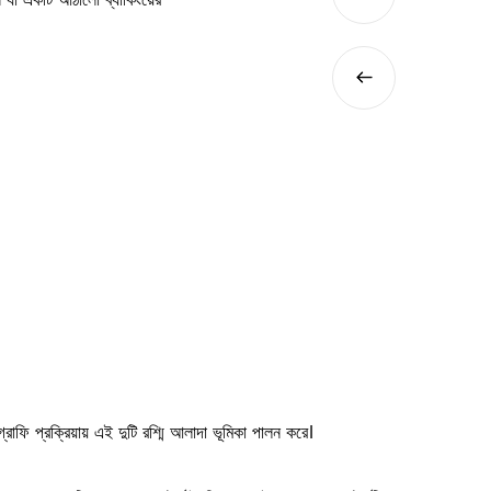
17
ন যা একটি আঠালো ব্যাকিংয়ের
কিভাবে স্ব-আঠালো হলোগ্রাফিক
দিয়ে শুরু হয় যা একটি ক্যারি...
Jul
াফি প্রক্রিয়ায় এই দুটি রশ্মি আলাদা ভূমিকা পালন করে।