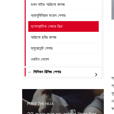
ডবল সাইড আঠালো কাগজ
অ্যালুমিনিয়াম ফয়েল পেপার
হলোগ্রাফিক লেজার ফিল্ম
আঠালো ছবির কাগজ
ফ্লুরোসেন্ট পেপার
ওয়াইন লেবেল
সিলিকন রিলিজ পেপার
স
প
প
এ
PIAO ZHI HUA
ক