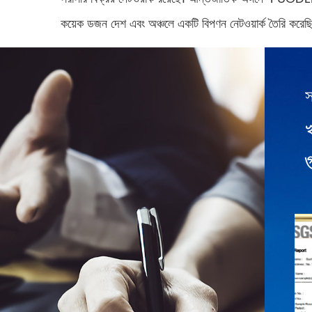
কয়েক ডজন দেশ এবং অঞ্চলে একটি বিপণন নেটওয়ার্ক তৈরি করেছি।
স