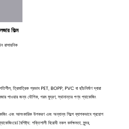
েজার ফিল্ম
িন রাসায়নিক
তিশীল, ত্রিমাত্রিক প্রভাব PET, BOPP, PVC বা ছাঁচনির্মাণ দ্বারা
 লেজার পাওয়ার জন্য যৌগিক, গরম মুদ্রণ, স্থানান্তর পণ্য প্যাকেজিং
াকেজিং এবং আলংকারিক উপকরণ এবং অন্যান্য শিল্পে ব্যাপকভাবে প্রয়োগ
েজিংয়ে। বৈশিষ্ট্য: শক্তিশালী বিরোধী নকল কর্মক্ষমতা, সুন্দর,