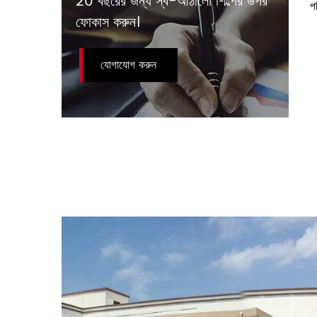
20 বছরের জন্য স্ব-আঠালো শিল্পের উপর
প
ফোকাস করুন।
যোগাযোগ করুন