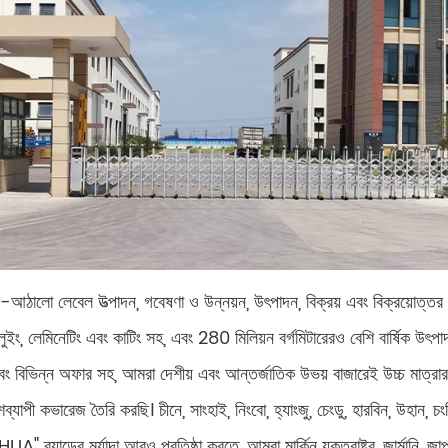
ঠালো লেবেল উত্পাদন, গবেষণা ও উন্নয়ন, উৎপাদন, বিক্রয় এবং বিক্রয়োত্ত
গ্লুইং, লেমিনেটিং এবং কাটিং সহ, এবং 280 মিলিয়ন বর্গমিটারেরও বেশি বার্ষিক উৎ
বং বিভিন্ন অফার সহ, আমরা দেশীয় এবং আন্তর্জাতিক উভয় বাজারেই উচ্চ মাত্রার 
পী কভারেজ তৈরি করছি। চীনে, সাংহাই, নিংবো, হ্যাংজু, চেংডু, হারবিন, উহান, চংকিং
্র্যান্ডের মর্যাদা আরও প্রতিষ্ঠা করতে, আমরা মার্কিন যুক্তরাষ্ট্র, জার্মানি, জাপান