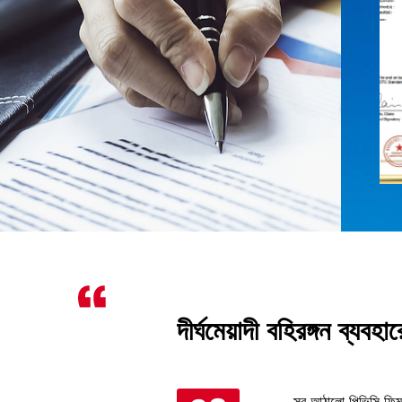
িয়া
দীর্ঘমেয়াদী বহিরঙ্গন ব্