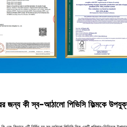
যবহারের জন্য কী স্ব-আঠালো পিভিসি ফিল্মকে উপ