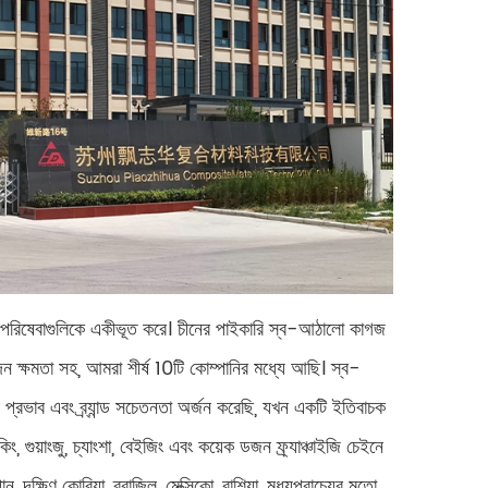
র পরিষেবাগুলিকে একীভূত করে। চীনের পাইকারি স্ব-আঠালো কাগজ
পাদন ক্ষমতা সহ, আমরা শীর্ষ 10টি কোম্পানির মধ্যে আছি। স্ব-
প্রভাব এবং ব্র্যান্ড সচেতনতা অর্জন করেছি, যখন একটি ইতিবাচক
, গুয়াংজু, চ্যাংশা, বেইজিং এবং কয়েক ডজন ফ্র্যাঞ্চাইজি চেইনে
, দক্ষিণ কোরিয়া, ব্রাজিল, মেক্সিকো, রাশিয়া, মধ্যপ্রাচ্যের মতো