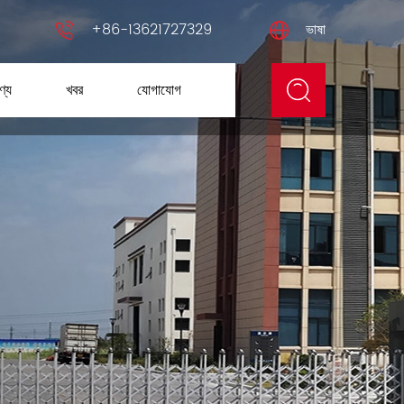
+86-13621727329
ভাষা
ণ্য
খবর
যোগাযোগ