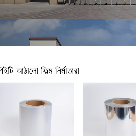
িইটি আঠালো ফিল্ম নির্মাতারা