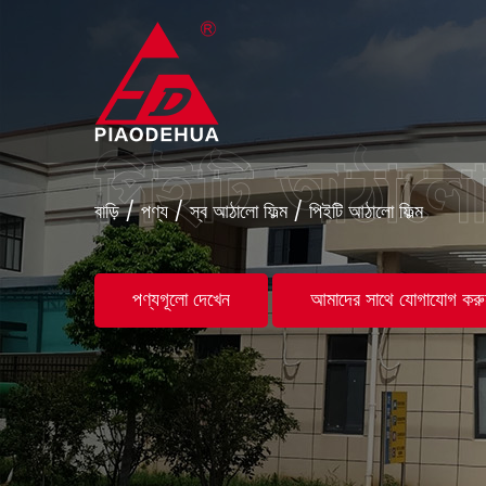
বাড়ি
/
পণ্য
/
স্ব আঠালো ফিল্ম
/
পিইটি আঠালো ফিল্ম
পণ্যগূলো দেখেন
আমাদের সাথে যোগাযোগ করু