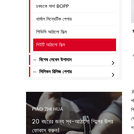
চকচকে সাদা BOPP
থার্মাল সিন্থেটিক পেপার
পিভিসি আঠালো ফিল্ম
পিইটি আঠালো ফিল্ম
বিশেষ লেবেল উপাদান
সিলিকন রিলিজ পেপার
.
প
PIAO ZHI HUA
প
ক
20 বছরের জন্য স্ব-আঠালো শিল্পের উপর
গ
ফোকাস করুন।