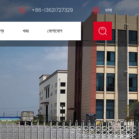
+86-13621727329
ভাষা
ণ্য
খবর
যোগাযোগ