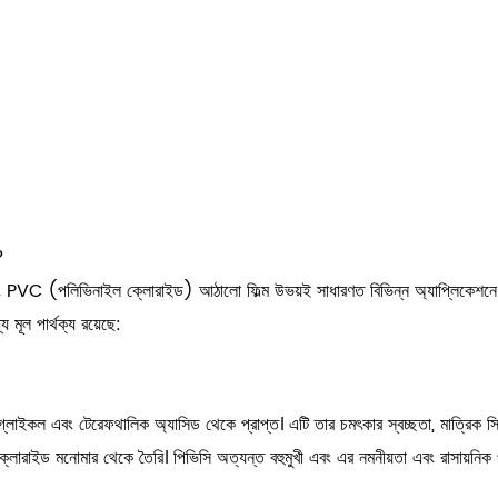
?
নাইল ক্লোরাইড) আঠালো ফিল্ম উভয়ই সাধারণত বিভিন্ন অ্যাপ্লিকেশনে ব্যবহৃত হয
 মূল পার্থক্য রয়েছে:
্লাইকল এবং টেরেফথালিক অ্যাসিড থেকে প্রাপ্ত। এটি তার চমৎকার স্বচ্ছতা, মাত্রিক স্
 ক্লোরাইড মনোমার থেকে তৈরি। পিভিসি অত্যন্ত বহুমুখী এবং এর নমনীয়তা এবং রাসায়নিক