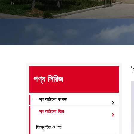
প
পণ্য সিরিজ
স্ব আঠালো কাগজ
স্ব আঠালো ফিল্ম
সিন্থেটিক পেপার