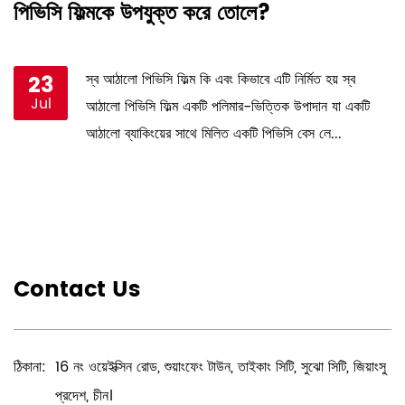
পিভিসি ফিল্মকে উপযুক্ত করে তোলে?
ব
23
স্ব আঠালো পিভিসি ফিল্ম কি এবং কিভাবে এটি নির্মিত হয় স্ব
Jul
করে
আঠালো পিভিসি ফিল্ম একটি পলিমার-ভিত্তিক উপাদান যা একটি
আঠালো ব্যাকিংয়ের সাথে মিলিত একটি পিভিসি বেস লে...
Contact Us
ঠিকানা:
16 নং ওয়েইক্সিন রোড, শুয়াংফেং টাউন, তাইকাং সিটি, সুঝো সিটি, জিয়াংসু
প্রদেশ, চীন।