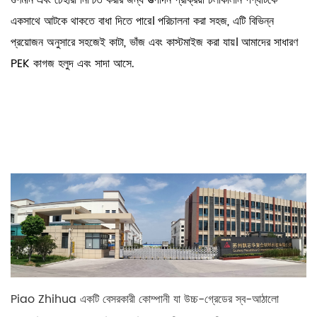
গুণমান এবং চেহারা নিশ্চিত করার জন্য উত্পাদন প্রক্রিয়া চলাকালীন পণ্যটিকে
একসাথে আটকে থাকতে বাধা দিতে পারে। পরিচালনা করা সহজ, এটি বিভিন্ন
প্রয়োজন অনুসারে সহজেই কাটা, ভাঁজ এবং কাস্টমাইজ করা যায়। আমাদের সাধারণ
PEK কাগজ হলুদ এবং সাদা আসে.
Piao Zhihua একটি বেসরকারী কোম্পানী যা উচ্চ-গ্রেডের স্ব-আঠালো