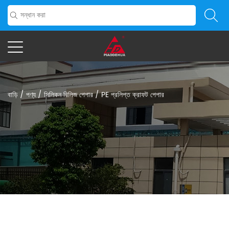
বাড়ি
/
পণ্য
/
সিলিকন রিলিজ পেপার
/
PE প্রলিপ্ত ক্রাফট পেপার