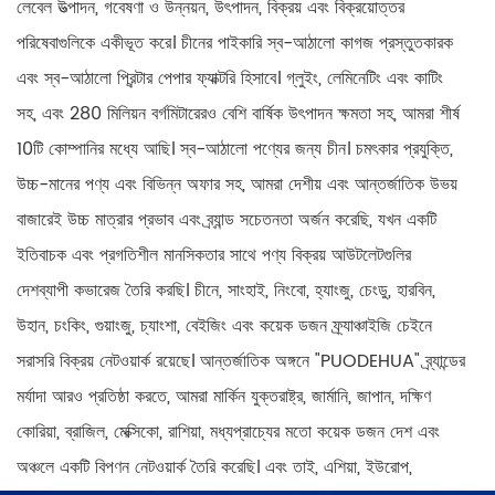
লেবেল উত্পাদন, গবেষণা ও উন্নয়ন, উৎপাদন, বিক্রয় এবং বিক্রয়োত্তর
পরিষেবাগুলিকে একীভূত করে। চীনের পাইকারি স্ব-আঠালো কাগজ প্রস্তুতকারক
এবং স্ব-আঠালো প্রিন্টার পেপার ফ্যাক্টরি হিসাবে। গ্লুইং, লেমিনেটিং এবং কাটিং
সহ, এবং 280 মিলিয়ন বর্গমিটারেরও বেশি বার্ষিক উৎপাদন ক্ষমতা সহ, আমরা শীর্ষ
10টি কোম্পানির মধ্যে আছি। স্ব-আঠালো পণ্যের জন্য চীন। চমৎকার প্রযুক্তি,
উচ্চ-মানের পণ্য এবং বিভিন্ন অফার সহ, আমরা দেশীয় এবং আন্তর্জাতিক উভয়
বাজারেই উচ্চ মাত্রার প্রভাব এবং ব্র্যান্ড সচেতনতা অর্জন করেছি, যখন একটি
ইতিবাচক এবং প্রগতিশীল মানসিকতার সাথে পণ্য বিক্রয় আউটলেটগুলির
দেশব্যাপী কভারেজ তৈরি করছি। চীনে, সাংহাই, নিংবো, হ্যাংজু, চেংডু, হারবিন,
উহান, চংকিং, গুয়াংজু, চ্যাংশা, বেইজিং এবং কয়েক ডজন ফ্র্যাঞ্চাইজি চেইনে
সরাসরি বিক্রয় নেটওয়ার্ক রয়েছে। আন্তর্জাতিক অঙ্গনে "PUODEHUA" ব্র্যান্ডের
মর্যাদা আরও প্রতিষ্ঠা করতে, আমরা মার্কিন যুক্তরাষ্ট্র, জার্মানি, জাপান, দক্ষিণ
কোরিয়া, ব্রাজিল, মেক্সিকো, রাশিয়া, মধ্যপ্রাচ্যের মতো কয়েক ডজন দেশ এবং
অঞ্চলে একটি বিপণন নেটওয়ার্ক তৈরি করেছি। এবং তাই, এশিয়া, ইউরোপ,