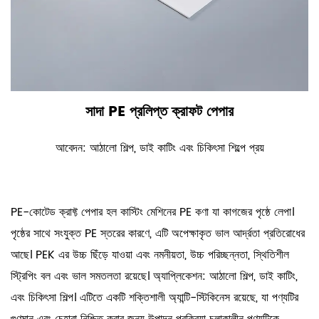
সাদা PE প্রলিপ্ত ক্রাফট পেপার
আবেদন: আঠালো শিল্প, ডাই কাটিং এবং চিকিৎসা শিল্পে প্রয়
PE-কোটেড ক্রাফ্ট পেপার হল কাস্টিং মেশিনের PE কণা যা কাগজের পৃষ্ঠে লেপা।
পৃষ্ঠের সাথে সংযুক্ত PE স্তরের কারণে, এটি অপেক্ষাকৃত ভাল আর্দ্রতা প্রতিরোধের
আছে। PEK এর উচ্চ ছিঁড়ে যাওয়া এবং নমনীয়তা, উচ্চ পরিচ্ছন্নতা, স্থিতিশীল
স্ট্রিপিং বল এবং ভাল সমতলতা রয়েছে। অ্যাপ্লিকেশন: আঠালো শিল্প, ডাই কাটিং,
এবং চিকিৎসা শিল্প। এটিতে একটি শক্তিশালী অ্যান্টি-স্টিকিনেস রয়েছে, যা পণ্যটির