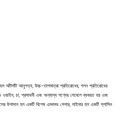
ি হল আঁটসাঁট আনুগত্য, উচ্চ-তাপমাত্রা প্রতিরোধের, গলন প্রতিরোধের
ড ওয়াইন, চা, প্রসাধনী এবং অন্যান্য পণ্যের লেবেলে ব্যবহৃত হয় এবং
ন লেবেলের উপাদান হল একটি বিশেষ এমবসড পেপার, লাইনার হল একটি গ্লাসিন