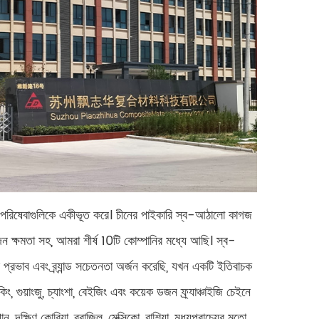
র পরিষেবাগুলিকে একীভূত করে। চীনের পাইকারি স্ব-আঠালো কাগজ
পাদন ক্ষমতা সহ, আমরা শীর্ষ 10টি কোম্পানির মধ্যে আছি। স্ব-
প্রভাব এবং ব্র্যান্ড সচেতনতা অর্জন করেছি, যখন একটি ইতিবাচক
, গুয়াংজু, চ্যাংশা, বেইজিং এবং কয়েক ডজন ফ্র্যাঞ্চাইজি চেইনে
, দক্ষিণ কোরিয়া, ব্রাজিল, মেক্সিকো, রাশিয়া, মধ্যপ্রাচ্যের মতো