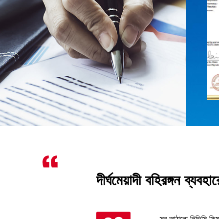
িয়া
দীর্ঘমেয়াদী বহিরঙ্গন ব্