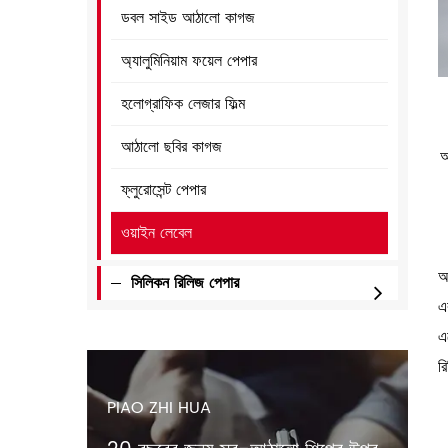
ডবল সাইড আঠালো কাগজ
অ্যালুমিনিয়াম ফয়েল পেপার
হলোগ্রাফিক লেজার ফিল্ম
আঠালো ছবির কাগজ
আ
ফ্লুরোসেন্ট পেপার
ওয়াইন লেবেল
আ
সিলিকন রিলিজ পেপার
এ
এ
র
PIAO ZHI HUA