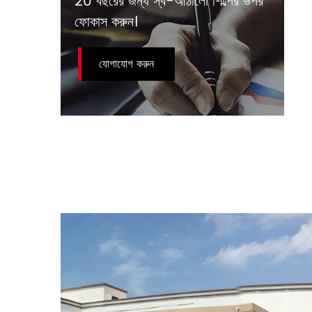
20 বছরের জন্য স্ব-আঠালো শিল্পের উপর
ফোকাস করুন।
যোগাযোগ করুন