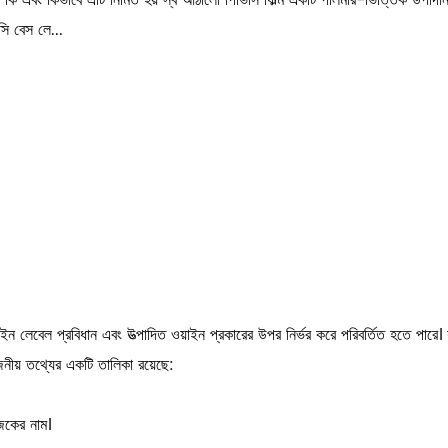
ম কি এবং কিভাবে এটি নির্মিত হয় স্ব আঠালো পিভিসি ফিল্ম একটি পলিমার-ভিত্তিক উপাদা
ি বেস লে...
 ওয়াইন লেবেল প্রবিধান এবং উত্পাদিত ওয়াইন প্রকারের উপর নির্ভর করে পরিবর্তিত হতে পা
োজনীয় তথ্যের একটি তালিকা রয়েছে:
োজকের নাম।