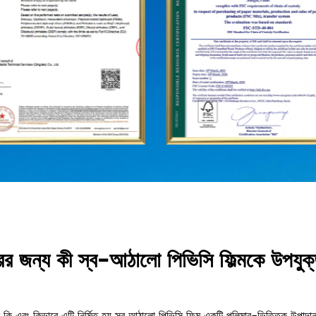
যবহারের জন্য কী স্ব-আঠালো পিভিসি ফিল্মকে উপ