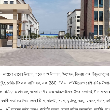
ঠালো লেবেল উত্পাদন, গবেষণা ও উন্নয়ন, উৎপাদন, বিক্রয় এবং বিক্রয়োত্ত
গ্লুইং, লেমিনেটিং এবং কাটিং সহ, এবং 280 মিলিয়ন বর্গমিটারেরও বেশি বার্ষিক উৎ
বং বিভিন্ন অফার সহ, আমরা দেশীয় এবং আন্তর্জাতিক উভয় বাজারেই উচ্চ মাত্রার 
পী কভারেজ তৈরি করছি। চীনে, সাংহাই, নিংবো, হ্যাংজু, চেংডু, হারবিন, উহান, চংকিং
্র্যান্ডের মর্যাদা আরও প্রতিষ্ঠা করতে, আমরা মার্কিন যুক্তরাষ্ট্র, জার্মানি, জাপান