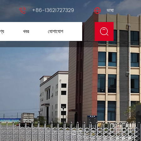
+86-13621727329
ভাষা
ণ্য
খবর
যোগাযোগ