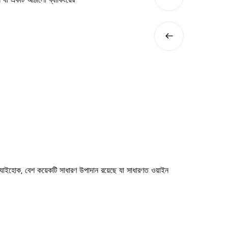
17
ন যা একটি আঠালো ব্যাকিংয়ের
কিভাবে স্ব-আঠালো হলোগ্রাফিক
দিয়ে শুরু হয় যা একটি ক্যারি...
Jul
রে। যাইহোক, বেশ কয়েকটি সাধারণ উপাদান রয়েছে যা সাধারণত ওয়াইন