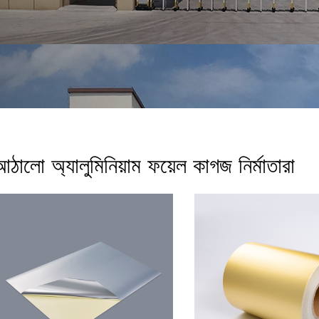
আঠালো অ্যালুমিনিয়াম ফয়েল কাগজ নির্মাতারা