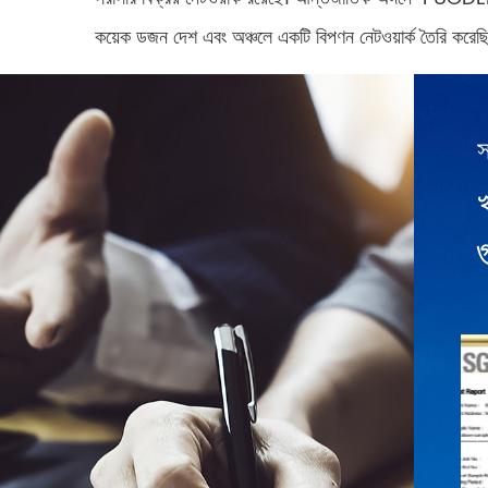
কয়েক ডজন দেশ এবং অঞ্চলে একটি বিপণন নেটওয়ার্ক তৈরি করেছি।
স