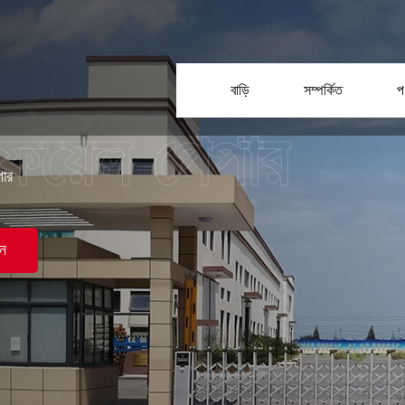
বাড়ি
সম্পর্কিত
প
পার
ন