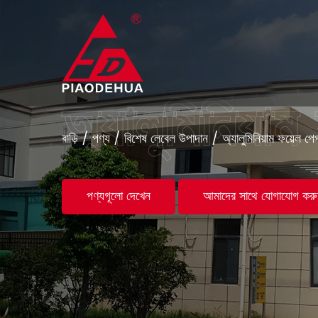
বাড়ি
/
পণ্য
/
বিশেষ লেবেল উপাদান
/
অ্যালুমিনিয়াম ফয়েল পে
পণ্যগূলো দেখেন
আমাদের সাথে যোগাযোগ করু