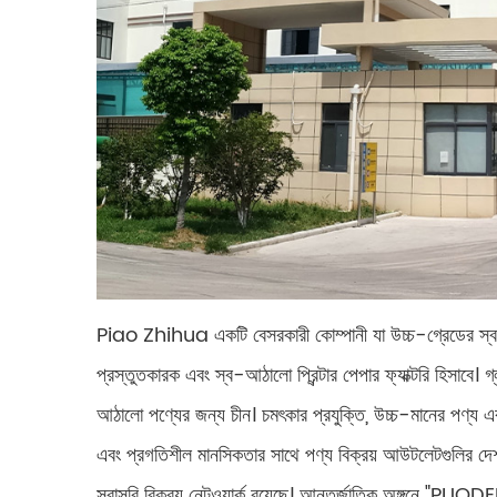
Piao Zhihua একটি বেসরকারী কোম্পানী যা উচ্চ-গ্রেডের স্ব-আ
প্রস্তুতকারক এবং স্ব-আঠালো প্রিন্টার পেপার ফ্যাক্টরি হিসাবে। 
আঠালো পণ্যের জন্য চীন। চমৎকার প্রযুক্তি, উচ্চ-মানের পণ্য এ
এবং প্রগতিশীল মানসিকতার সাথে পণ্য বিক্রয় আউটলেটগুলির দেশব্যা
সরাসরি বিক্রয় নেটওয়ার্ক রয়েছে। আন্তর্জাতিক অঙ্গনে "PUODEHUA" ব