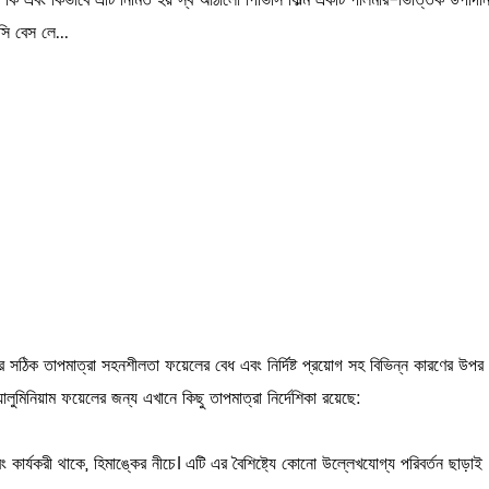
ম কি এবং কিভাবে এটি নির্মিত হয় স্ব আঠালো পিভিসি ফিল্ম একটি পলিমার-ভিত্তিক উপাদা
ি বেস লে...
 সঠিক তাপমাত্রা সহনশীলতা ফয়েলের বেধ এবং নির্দিষ্ট প্রয়োগ সহ বিভিন্ন কারণের উপর ন
ুমিনিয়াম ফয়েলের জন্য এখানে কিছু তাপমাত্রা নির্দেশিকা রয়েছে:
 এবং কার্যকরী থাকে, হিমাঙ্কের নীচে। এটি এর বৈশিষ্ট্যে কোনো উল্লেখযোগ্য পরিবর্তন ছা