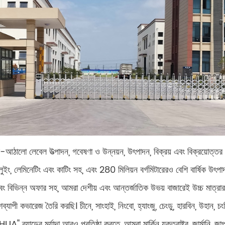
ঠালো লেবেল উত্পাদন, গবেষণা ও উন্নয়ন, উৎপাদন, বিক্রয় এবং বিক্রয়োত্ত
গ্লুইং, লেমিনেটিং এবং কাটিং সহ, এবং 280 মিলিয়ন বর্গমিটারেরও বেশি বার্ষিক উৎ
বং বিভিন্ন অফার সহ, আমরা দেশীয় এবং আন্তর্জাতিক উভয় বাজারেই উচ্চ মাত্রার 
পী কভারেজ তৈরি করছি। চীনে, সাংহাই, নিংবো, হ্যাংজু, চেংডু, হারবিন, উহান, চংকিং
্র্যান্ডের মর্যাদা আরও প্রতিষ্ঠা করতে, আমরা মার্কিন যুক্তরাষ্ট্র, জার্মানি, জাপান