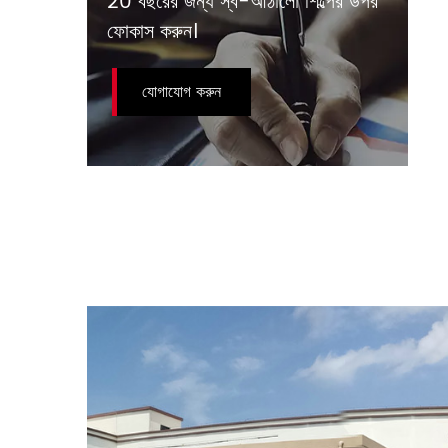
20 বছরের জন্য স্ব-আঠালো শিল্পের উপর
ফোকাস করুন।
যোগাযোগ করুন