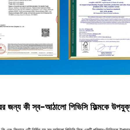
যবহারের জন্য কী স্ব-আঠালো পিভিসি ফিল্মকে উপ