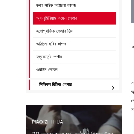
ডবল সাইড আঠালো কাগজ
অ্যালুমিনিয়াম ফয়েল পেপার
হলোগ্রাফিক লেজার ফিল্ম
আঠালো ছবির কাগজ
আ
ফ্লুরোসেন্ট পেপার
ওয়াইন লেবেল
স
সিলিকন রিলিজ পেপার
অ
প
স
PIAO ZHI HUA