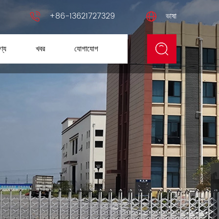
+86-13621727329
ভাষা
ণ্য
খবর
যোগাযোগ