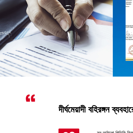
িয়া
দীর্ঘমেয়াদী বহিরঙ্গন ব্