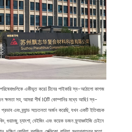
র পরিষেবাগুলিকে একীভূত করে। চীনের পাইকারি স্ব-আঠালো কাগজ
পাদন ক্ষমতা সহ, আমরা শীর্ষ 10টি কোম্পানির মধ্যে আছি। স্ব-
প্রভাব এবং ব্র্যান্ড সচেতনতা অর্জন করেছি, যখন একটি ইতিবাচক
, গুয়াংজু, চ্যাংশা, বেইজিং এবং কয়েক ডজন ফ্র্যাঞ্চাইজি চেইনে
, দক্ষিণ কোরিয়া, ব্রাজিল, মেক্সিকো, রাশিয়া, মধ্যপ্রাচ্যের মতো