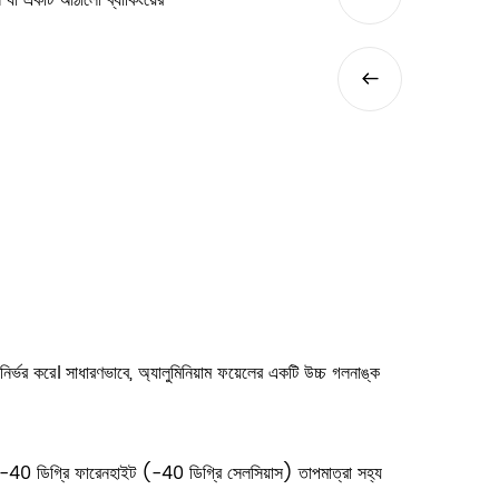
17
ন যা একটি আঠালো ব্যাকিংয়ের
কিভাবে স্ব-আঠালো হলোগ্রাফিক
দিয়ে শুরু হয় যা একটি ক্যারি...
Jul
ির্ভর করে। সাধারণভাবে, অ্যালুমিনিয়াম ফয়েলের একটি উচ্চ গলনাঙ্ক
ড়াই -40 ডিগ্রি ফারেনহাইট (-40 ডিগ্রি সেলসিয়াস) তাপমাত্রা সহ্য